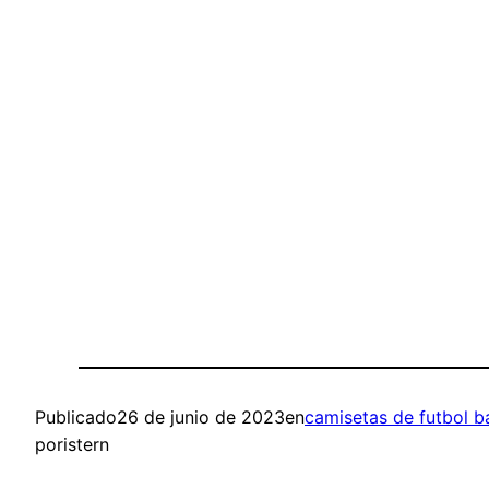
Publicado
26 de junio de 2023
en
camisetas de futbol b
por
istern