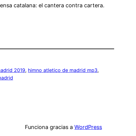
rensa catalana: el cantera contra cartera.
madrid 2019
, 
himno atletico de madrid mp3
, 
madrid
Funciona gracias a
WordPress