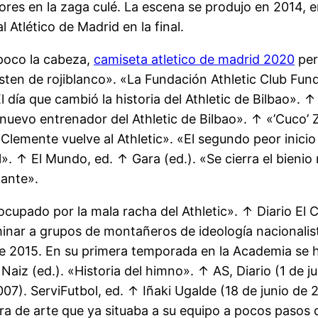
rores en la zaga culé. La escena se produjo en 2014,
 Atlético de Madrid en la final.
 poco la cabeza,
camiseta atletico de madrid 2020
per
 visten de rojiblanco». «La Fundación Athletic Club Fu
 día que cambió la historia del Athletic de Bilbao». 
é, nuevo entrenador del Athletic de Bilbao». ↑ «’Cuco’
«Clemente vuelve al Athletic». «El segundo peor inicio 
. ↑ El Mundo, ed. ↑ Gara (ed.). «Se cierra el bienio
tante».
cupado por la mala racha del Athletic». ↑ Diario El
minar a grupos de montañeros de ideología nacional
 de 2015. En su primera temporada en la Academia se h
aiz (ed.). «Historia del himno». ↑ AS, Diario (1 de jul
7). ServiFutbol, ed. ↑ Iñaki Ugalde (18 de junio de 
bra de arte que ya situaba a su equipo a pocos pasos d