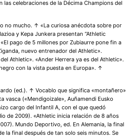
 en las celebraciones de la Décima Champions del
o no mucho. ↑ «La curiosa anécdota sobre por
ndazioa y Kepa Junkera presentan “Athletic
↑ «El pago de 5 millones por Zubiaurre pone fin a
 Ziganda, nuevo entrenador del Athletic».
del Athletic». «Ander Herrera ya es del Athletic».
 negro con la vista puesta en Europa». ↑
 Cardo (ed.). ↑ Vocablo que significa «montañero»
ista vasca («Mendigoizale», Auñamendi Eusko
izo cargo del Infantil A, con el que quedó
io de 2009). «Athletic inicia relación de 8 años
2007). Mundo Deportivo, ed. En Alemania, la final
e la final después de tan solo seis minutos. Se