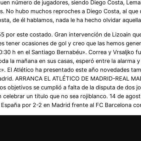
n buen número de jugadores, siendo Diego Costa, Lemar
s. No hubo muchos reproches a Diego Costa, al que u
a, de él hablamos, nada le ha hecho olvidar aquella d
55 por este costado. Gran intervención de Lizoain que
es tener ocasiones de gol y creo que las hemos gene
10:30 h en el Santiago Bernabéu». Correa y Vrsaljko f
toda la mañana en sus casas, esperó entre la alarma y 
c». El Atlético ha presentado este año novedades tam
de Madrid. ARRANCA EL ATLÉTICO DE MADRID-REAL M
os objetivos se cumplió a falta de la disputa de dos j
 celebrar un título que no sea rojiblanco. 14 de agost
España por 2-2 en Madrid frente al FC Barcelona con