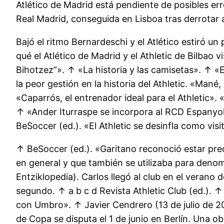
Atlético de Madrid está pendiente de posibles er
Real Madrid, conseguida en Lisboa tras derrotar al
Bajó el ritmo Bernardeschi y el Atlético estiró un
qué el Atlético de Madrid y el Athletic de Bilbao
Bihotzez”». ↑ «La historia y las camisetas». ↑ «El
la peor gestión en la historia del Athletic. «Man
«Caparrós, el entrenador ideal para el Athletic». 
↑ «Ander Iturraspe se incorpora al RCD Espanyol»
BeSoccer (ed.). «El Athletic se desinfla como visi
↑ BeSoccer (ed.). «Garitano reconoció estar preo
en general y que también se utilizaba para deno
Entziklopedia). Carlos llegó al club en el verano
segundo. ↑ a b c d Revista Athletic Club (ed.). ↑ N
con Umbro». ↑ Javier Cendrero (13 de julio de 200
de Copa se disputa el 1 de junio en Berlín. Una o