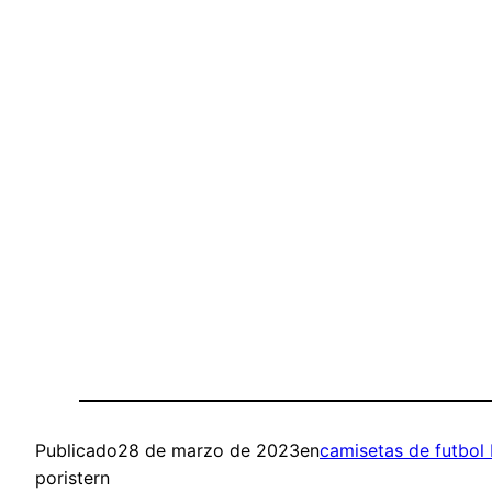
Publicado
28 de marzo de 2023
en
camisetas de futbol
por
istern