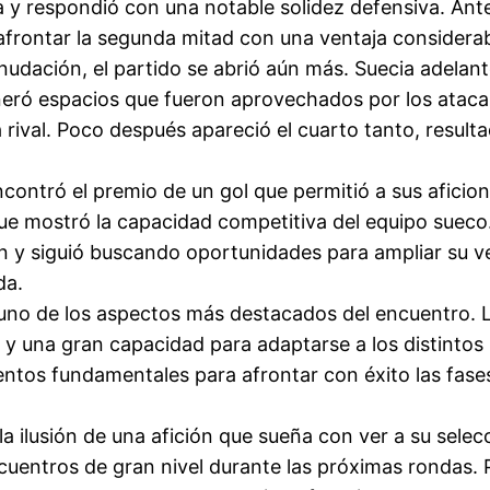
ma y respondió con una notable solidez defensiva. Ant
afrontar la segunda mitad con una ventaja considerab
eanudación, el partido se abrió aún más. Suecia adelan
neró espacios que fueron aprovechados por los atacan
a rival. Poco después apareció el cuarto tanto, resu
ncontró el premio de un gol que permitió a sus aficio
que mostró la capacidad competitiva del equipo sueco
 y siguió buscando oportunidades para ampliar su ven
da.
ue uno de los aspectos más destacados del encuentro. 
n y una gran capacidad para adaptarse a los distintos
entos fundamentales para afrontar con éxito las fase
a ilusión de una afición que sueña con ver a su selecc
uentros de gran nivel durante las próximas rondas. P