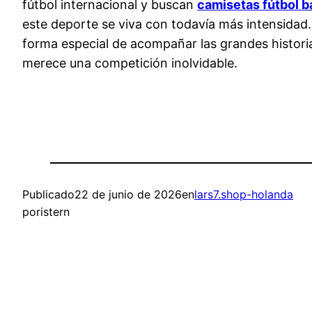
fútbol internacional y buscan
camisetas fútbol b
este deporte se viva con todavía más intensidad.
forma especial de acompañar las grandes histori
merece una competición inolvidable.
Publicado
22 de junio de 2026
en
lars7.shop-holanda
por
istern