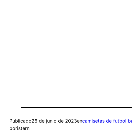
Publicado
26 de junio de 2023
en
camisetas de futbol b
por
istern