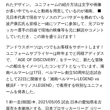
れたデザイン。 ユニフォームの紹介方法は文字や画像
が多い中でちゃんと動画を用意しているのが湘南。 ■
元日本代表で現在マリノスのアンバサダーを務めている
波戸康広氏も皆様と一緒にツアーに参加して、元プロサ
ッカー選手の目線で現地の映像等を元に解説やコメント
していただき、この旅を盛り上げます！
アンドウスポーツはいつでもお客様をサポートします！
ユニフォームサプライヤーは昨年までと同様アディダス
で、「AGE OF DISCOVERY」をテーマに、新たな冒険
への船出をイメージしたコンセプトとなっています。湘
南ベルマーレは17日、ベルマーレ創立50周年記念試合
として22日に開催する「湘南ベルマーレLEGEND vs
横浜F・マリノスLEGEND」で着用する特別なユニフォ
ームを発表した。
1 朴一圭(韓国)☆. 2021/05/05 試合.日本の愛知県名古
屋市を本拠地とする、日本プロサッカーリーグ（jリー