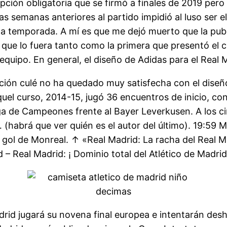
ón obligatoria que se firmó a finales de 2019 pero 
s semanas anteriores al partido impidió al luso ser e
a temporada. A mí es que me dejó muerto que la publ
que lo fuera tanto como la primera que presentó el cl
 equipo. En general, el diseño de Adidas para el Real 
fición culé no ha quedado muy satisfecha con el diseñ
el curso, 2014-15, jugó 36 encuentros de inicio, con
ga de Campeones frente al Bayer Leverkusen. A los cin
 (habrá que ver quién es el autor del último). 19:59 
al gol de Monreal. ↑ «Real Madrid: La racha del Real 
– Real Madrid: ¡ Dominio total del Atlético de Madrid
drid jugará su novena final europea e intentarán desh