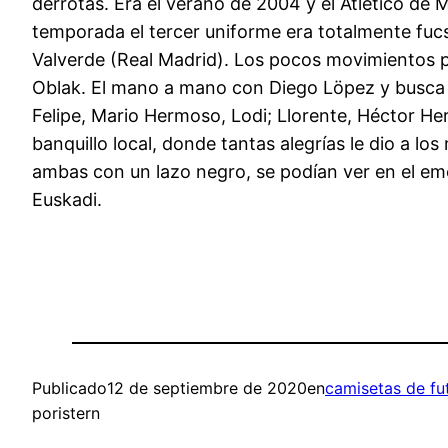
derrotas. Era el verano de 2004 y el Atlético de 
temporada el tercer uniforme era totalmente fuc
Valverde (Real Madrid). Los pocos movimientos por
Oblak. El mano a mano con Diego Löpez y busca s
Felipe, Mario Hermoso, Lodi; Llorente, Héctor He
banquillo local, donde tantas alegrías le dio a l
ambas con un lazo negro, se podían ver en el emo
Euskadi.
Publicado
12 de septiembre de 2020
en
camisetas de fu
por
istern