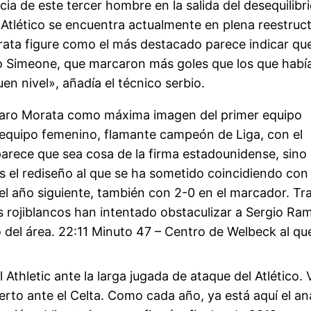
cia de este tercer hombre en la salida del desequilibr
 El Atlético se encuentra actualmente en plena reestr
rata figure como el más destacado parece indicar q
Simeone, que marcaron más goles que los que habí
uen nivel», añadía el técnico serbio.
 Álvaro Morata como máxima imagen del primer equipo
r equipo femenino, flamante campeón de Liga, con el
parece que sea cosa de la firma estadounidense, sino 
as el rediseño al que se ha sometido coincidiendo con 
del año siguiente, también con 2-0 en el marcador. Tr
 rojiblancos han intentado obstaculizar a Sergio Ra
del área. 22:11 Minuto 47 – Centro de Welbeck al que 
 Athletic ante la larga jugada de ataque del Atlético.
erto ante el Celta. Como cada año, ya está aquí el an