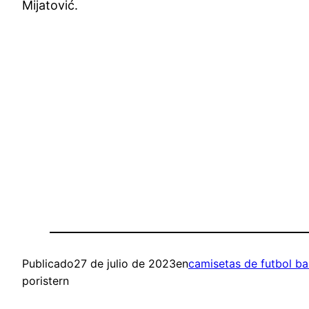
Mijatović.
Publicado
27 de julio de 2023
en
camisetas de futbol ba
por
istern