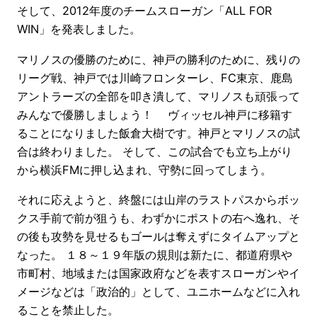
そして、2012年度のチームスローガン「ALL FOR
WIN」を発表しました。
マリノスの優勝のために、神戸の勝利のために、残りの
リーグ戦、神戸では川崎フロンターレ、FC東京、鹿島
アントラーズの全部を叩き潰して、マリノスも頑張って
みんなで優勝しましょう！ ヴィッセル神戸に移籍す
ることになりました飯倉大樹です。神戸とマリノスの試
合は終わりました。 そして、この試合でも立ち上がり
から横浜FMに押し込まれ、守勢に回ってしまう。
それに応えようと、終盤には山岸のラストパスからボッ
クス手前で前が狙うも、わずかにポストの右へ逸れ、そ
の後も攻勢を見せるもゴールは奪えずにタイムアップと
なった。 １８～１９年版の規則は新たに、都道府県や
市町村、地域または国家政府などを表すスローガンやイ
メージなどは「政治的」として、ユニホームなどに入れ
ることを禁止した。