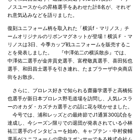
ノスユースからの昇格選手をあわせた計8名が、それぞ
れ意気込みなどを語りました。
復刻ユニフォーム柄を取入れた「横浜f・マリノス」チ
ームオリジナルのリボンマグネットが登場！横浜Ｆ・マ
リノスは3日、今季カップ戦ユニフォームを販売するこ
とを発表しました。 『中澤佑二の横浜散歩』では、
中澤佑二選手が金井貢史選手、富樫敬真選手、喜田拓也
選手、和田昌士選手を引き連れ、たまプラーザ中央商店
街をお散歩。
さらに、プロレス好きで知られる齋藤学選手と高橋拓
也選手が新日本プロレス野毛道場を訪問し、人気レスラ
ーのオカダ・カズチカ選手との話に花を咲かせました。
今号では、浦和レッズとの最終節でJ1通算300試合を
達成し、今シーズン限りでの退団が発表されている小林
祐三選手のインタビューを始め、キャプテン・中村俊輔
選手がユニフォームの背中スポンサーである株式会社ム