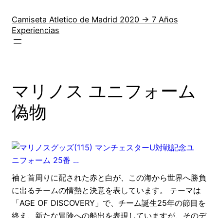
Saltar
al
Camiseta Atletico de Madrid 2020 → 7 Años
Experiencias
contenido
マリノス ユニフォーム
偽物
袖と首周りに配された赤と白が、この海から世界へ勝負
に出るチームの情熱と決意を表しています。 テーマは
「AGE OF DISCOVERY」で、チーム誕生25年の節目を
終え、新たな冒険への船出を表現していますが、そのデ