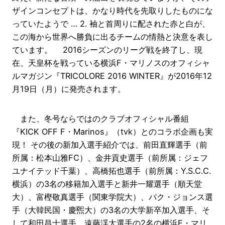
ザインコンセプトは、かなり時代を先取りしたものにな
っていたようで … 2. 袖と首周りに配された赤と白が、
この海から世界へ勝負に出るチームの情熱と決意を表し
ています。 2016シーズンのリーグ戦を終了し、現
在、天皇杯を戦っている横浜F・マリノスのオフィシャ
ルマガジン『TRICOLORE 2016 WINTER』が2016年12
月19日（月）に発売されます。
また、冬号ならではのクラブオフィシャル番組
『KICK OFF F・Marinos』（tvk）とのコラボ企画も実
現！ その後の新加入選手紹介では、前田直輝選手（前
所属：松本山雅FC）、金井貢史選手（前所属：ジェフ
ユナイテッド千葉）、高橋拓也選手（前所属：Y.S.C.C.
横浜）の3名の移籍加入選手と新井一耀選手（順天堂
大）、富樫敬真選手（関東学院大）、パク・ジョンス選
手（大韓民国・慶煕大）の3名の大学新卒加入選手、そ
して和田昌士選手、遠藤渓太選手の2名の横浜F・マリ